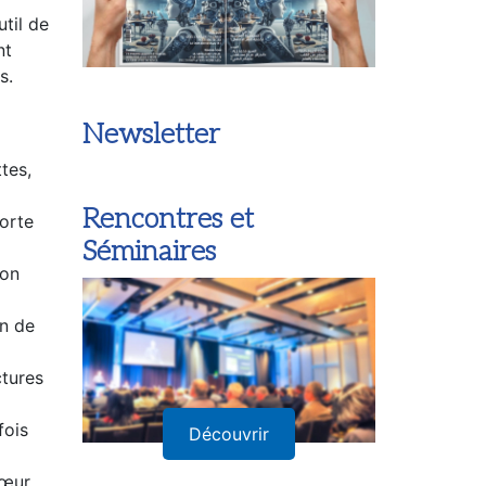
til de
nt
s.
tes,
Newsletter
forte
Rencontres et
ion
Séminaires
in de
ctures
fois