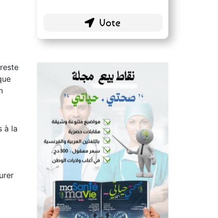
Sources reconnues
s
140 ( 73.3 % )
Blogs personnels
51 ( 26.7 % )
 reste
que
n
 à la
urer