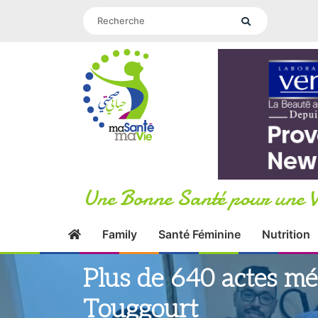
Une Bonne Santé pour une V
Family
Santé Féminine
Nutrition
Plus de 640 actes mé