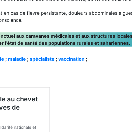
che quotidienne d’au moins 30 minutes, bénéfique pour le c
t en cas de fièvre persistante, douleurs abdominales aiguë
conscience.
nctuel aux caravanes médicales et aux structures locale
 l’état de santé des populations rurales et sahariennes.
le
;
maladie
;
spécialiste
;
vaccination
;