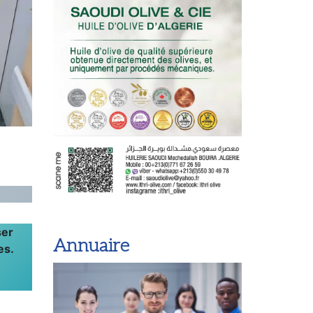
ser
es.
Annuaire