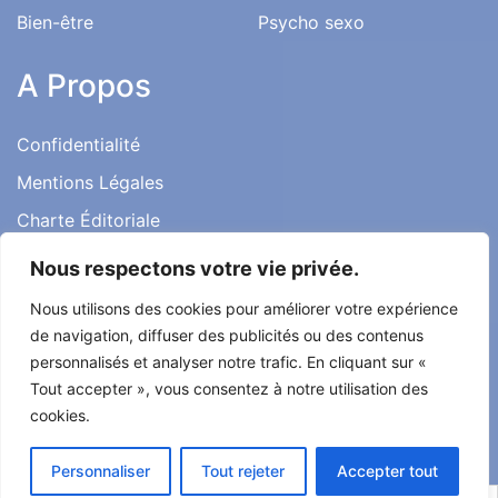
Bien-être
Psycho sexo
A Propos
Confidentialité
Mentions Légales
Charte Éditoriale
Conditions d’utilisation
Nous respectons votre vie privée.
Contact
Nous utilisons des cookies pour améliorer votre expérience
Témoignages
de navigation, diffuser des publicités ou des contenus
personnalisés et analyser notre trafic. En cliquant sur «
Tout accepter », vous consentez à notre utilisation des
cookies.
Tout droit réservé ma santé ma vie 2022
Personnaliser
Tout rejeter
Accepter tout
Développé par
Alcomnet