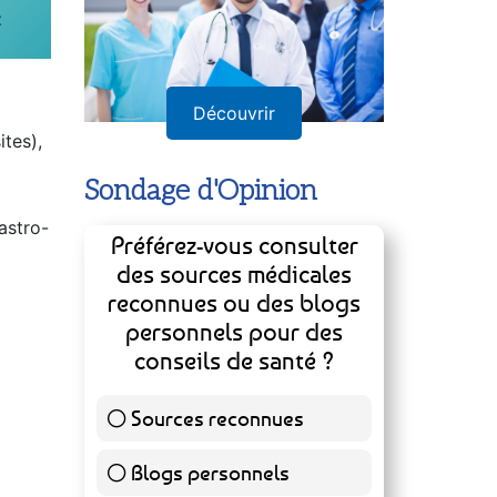
t
Découvrir
tes),
Sondage d'Opinion
astro-
Préférez-vous consulter
des sources médicales
reconnues ou des blogs
personnels pour des
conseils de santé ?
Sources reconnues
139 ( 73.16 % )
Blogs personnels
51 ( 26.84 % )