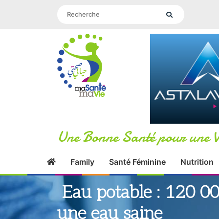
Une Bonne Santé pour une V
Family
Santé Féminine
Nutrition
Eau potable : 120 00
une eau saine