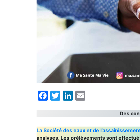
Facebook
Twitter
LinkedIn
Email
Des con
La Société des eaux et de l’assainissement
analyses. Les prélèvements sont effectués