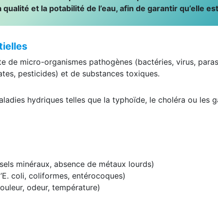
 qualité et la potabilité de l’eau, afin de garantir qu’elle es
ielles
te de micro-organismes pathogènes (bactéries, virus, parasi
ates, pesticides) et de substances toxiques.
dies hydriques telles que la typhoïde, le choléra ou les g
 sels minéraux, absence de métaux lourds)
E. coli, coliformes, entérocoques)
ouleur, odeur, température)