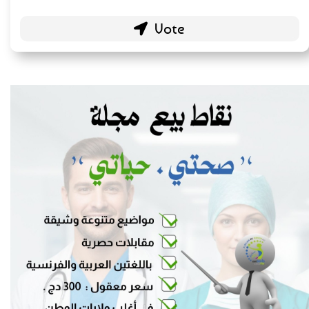
Sources reconnues
139 ( 73.16 % )
Blogs personnels
51 ( 26.84 % )