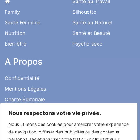
Accès Rapide
Santé au Travail
Family
Silhouette
Santé Féminine
Santé au Naturel
Nutrition
Santé et Beauté
Bien-être
Psycho sexo
A Propos
Confidentialité
Nous respectons votre vie privée.
Mentions Légales
Nous utilisons des cookies pour améliorer votre expérience
Charte Éditoriale
de navigation, diffuser des publicités ou des contenus
Conditions d’utilisation
personnalisés et analyser notre trafic. En cliquant sur «