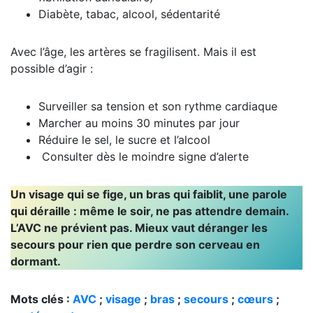
Diabète, tabac, alcool, sédentarité
Avec l’âge, les artères se fragilisent. Mais il est
possible d’agir :
Surveiller sa tension et son rythme cardiaque
Marcher au moins 30 minutes par jour
Réduire le sel, le sucre et l’alcool
Consulter dès le moindre signe d’alerte
Un visage qui se fige, un bras qui faiblit, une parole
qui déraille : même le soir, ne pas attendre demain.
L’AVC ne prévient pas. Mieux vaut déranger les
secours pour rien que perdre son cerveau en
dormant.
Mots clés :
AVC
;
visage
;
bras
;
secours
;
cœurs
;