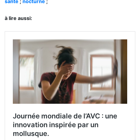
santé
;
nocturne
;
à lire aussi: