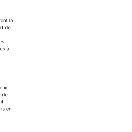
ent la
rt de
es
les à
enir
e de
nt
urs en