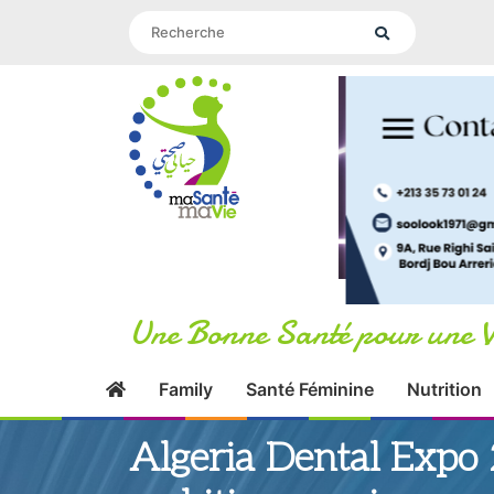
Une Bonne Santé pour une V
Family
Santé Féminine
Nutrition
Algeria Dental Expo 