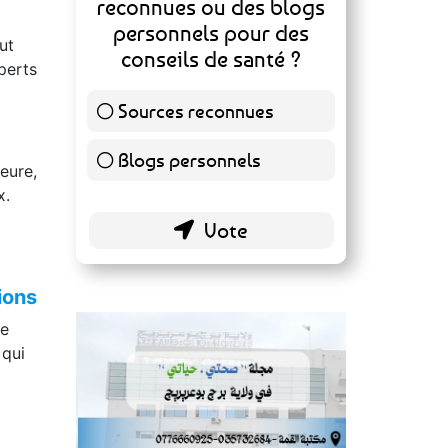
reconnues ou des blogs
personnels pour des
ut
conseils de santé ?
perts
Sources reconnues
139 ( 73.16 % )
Blogs personnels
51 ( 26.84 % )
eure,
x.
ions
ne
 qui