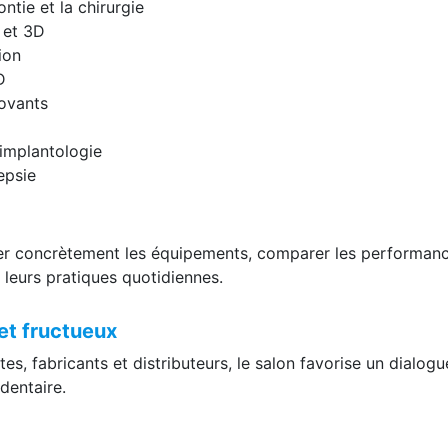
tie et la chirurgie
 et 3D
ion
D
novants
’implantologie
epsie
uer concrètement les équipements, comparer les performanc
à leurs pratiques quotidiennes.
et fructueux
es, fabricants et distributeurs, le salon favorise un dialogu
 dentaire.