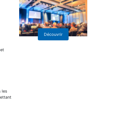
Découvrir
 et
 les
ettant