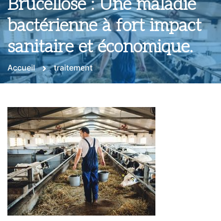
Brucellose : Une maladie
bactérienne à fort impact
sanitaire et économique.
Accueil
traitement