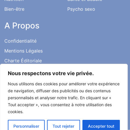
Bien-être
Psycho sexo
A Propos
Confidentialité
Mentions Légales
Charte Éditoriale
Conditions d’utilisation
Nous respectons votre vie privée.
Contact
Nous utilisons des cookies pour améliorer votre expérience
Témoignages
de navigation, diffuser des publicités ou des contenus
personnalisés et analyser notre trafic. En cliquant sur «
Tout accepter », vous consentez à notre utilisation des
cookies.
Tout droit réservé ma santé ma vie 2022
Personnaliser
Tout rejeter
Accepter tout
Développé par
Alcomnet