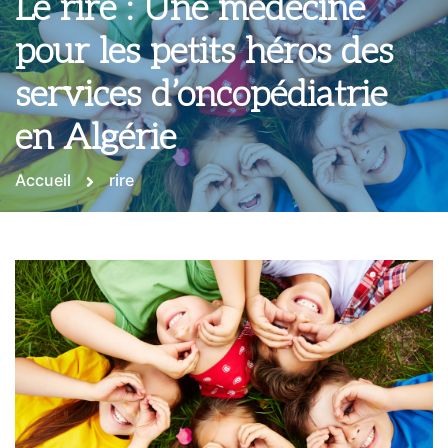
Le rire : Une médecine
pour les petits héros des
services d’oncopédiatrie
en Algérie
Accueil
rire