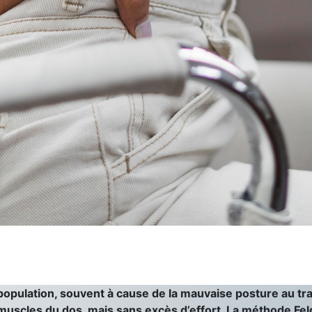
population, souvent à cause de la mauvaise posture au trav
es muscles du dos, mais sans excès d’effort. La méthode F