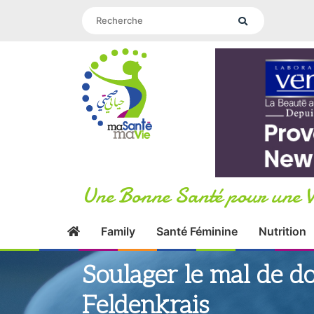
Une Bonne Santé pour une V
Family
Santé Féminine
Nutrition
Soulager le mal de d
Feldenkrais