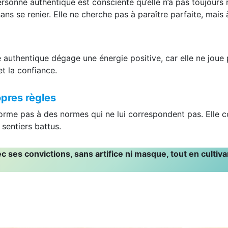
personne authentique est consciente qu’elle n’a pas toujours
sans se renier. Elle ne cherche pas à paraître parfaite, mais
e authentique dégage une énergie positive, car elle ne joue p
et la confiance.
opres règles
rme pas à des normes qui ne lui correspondent pas. Elle co
 sentiers battus.
ec ses convictions, sans artifice ni masque, tout en culti