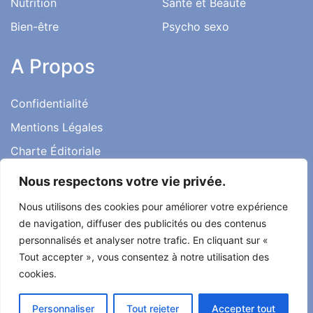
Nutrition
Santé et Beauté
Bien-être
Psycho sexo
A Propos
Confidentialité
Mentions Légales
Charte Éditoriale
Conditions d’utilisation
Nous respectons votre vie privée.
Contact
Nous utilisons des cookies pour améliorer votre expérience
Témoignages
de navigation, diffuser des publicités ou des contenus
personnalisés et analyser notre trafic. En cliquant sur «
Tout accepter », vous consentez à notre utilisation des
cookies.
Tout droit réservé ma santé ma vie 2022
Personnaliser
Tout rejeter
Accepter tout