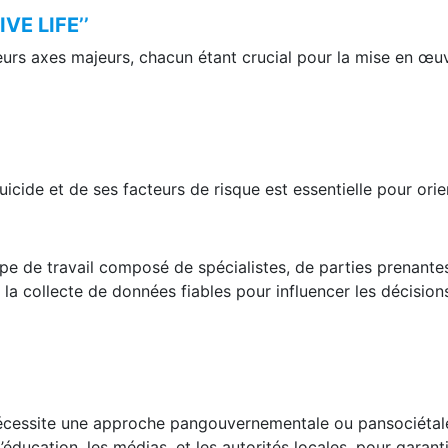
IVE LIFE’’
ieurs axes majeurs, chacun étant crucial pour la mise en œuv
cide et de ses facteurs de risque est essentielle pour orien
oupe de travail composé de spécialistes, de parties prenant
e la collecte de données fiables pour influencer les décision
nécessite une approche pangouvernementale ou pansociétal
 l’éducation, les médias, et les autorités locales, pour garan