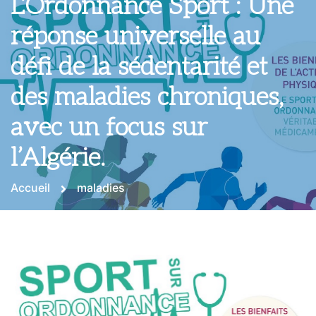
L’Ordonnance Sport : Une
réponse universelle au
défi de la sédentarité et
des maladies chroniques,
avec un focus sur
l’Algérie.
Accueil
maladies