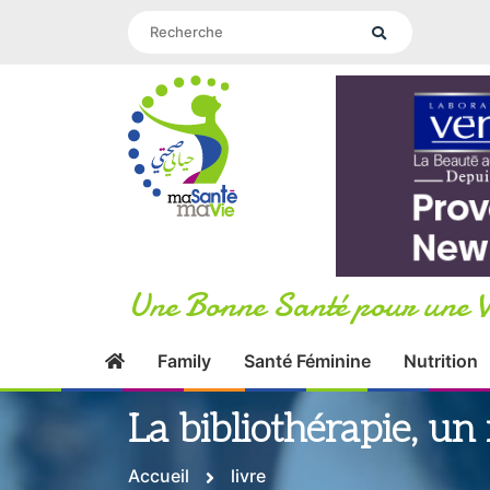
Une Bonne Santé pour une V
Family
Santé Féminine
Nutrition
La bibliothérapie, un
Accueil
livre