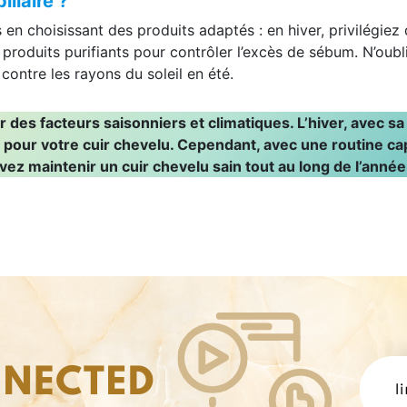
llaire ?
s en choisissant des produits adaptés : en hiver, privilégie
 produits purifiants pour contrôler l’excès de sébum. N’ou
 contre les rayons du soleil en été.
 des facteurs saisonniers et climatiques. L’hiver, avec sa 
s pour votre cuir chevelu. Cependant, avec une routine ca
 maintenir un cuir chevelu sain tout au long de l’année e