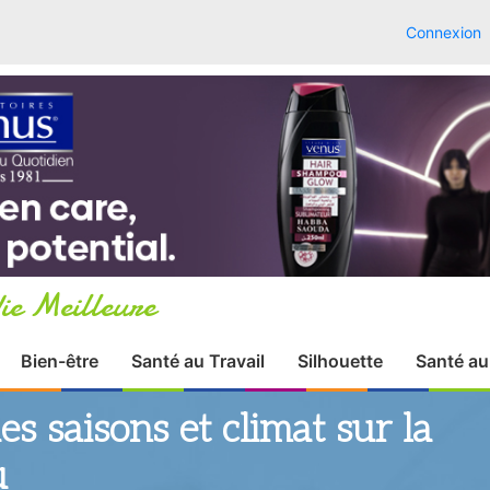
Connexion
ie Meilleure
Bien-être
Santé au Travail
Silhouette
Santé au
des saisons et climat sur la
u