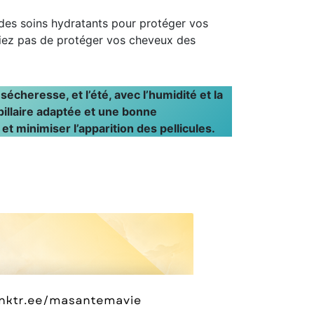
z des soins hydratants pour protéger vos
bliez pas de protéger vos cheveux des
sécheresse, et l’été, avec l’humidité et la
pillaire adaptée et une bonne
t minimiser l’apparition des pellicules.