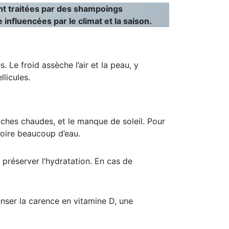
nt traitées par des shampoings
e influencées par le climat et la saison.
. Le froid assèche l’air et la peau, y
licules.
ouches chaudes, et le manque de soleil. Pour
 boire beaucoup d’eau.
réserver l’hydratation. En cas de
nser la carence en vitamine D, une