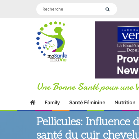
Une Bonne Santé pour une V
Family
Santé Féminine
Nutrition
Pellicules: Influence 
santé du cuir chevel