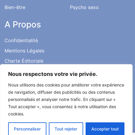
Bien-être
Psycho sexo
A Propos
Confidentialité
Mentions Légales
Charte Éditoriale
Conditions d’utilisation
Nous respectons votre vie privée.
Contact
Nous utilisons des cookies pour améliorer votre expérience
Témoignages
de navigation, diffuser des publicités ou des contenus
personnalisés et analyser notre trafic. En cliquant sur «
Tout accepter », vous consentez à notre utilisation des
cookies.
Tout droit réservé ma santé ma vie 2022
Personnaliser
Tout rejeter
Accepter tout
Développé par
Alcomnet