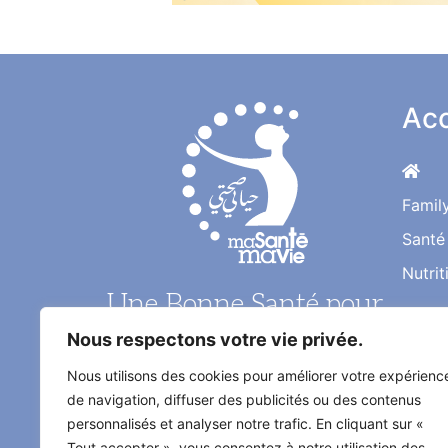
Acc
Famil
Santé
Nutrit
Une Bonne Santé pour
une Vie Meilleure
Nous respectons votre vie privée.
Nous utilisons des cookies pour améliorer votre expérienc
Le magazine santé au quotidien de
de navigation, diffuser des publicités ou des contenus
l'information médical décrypté par
personnalisés et analyser notre trafic. En cliquant sur «
les médecins et les experts
Tout accepter », vous consentez à notre utilisation des