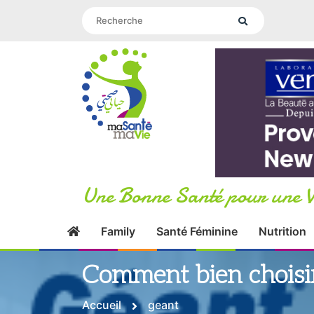
Une Bonne Santé pour une V
Family
Santé Féminine
Nutrition
Comment bien choisir
Accueil
geant