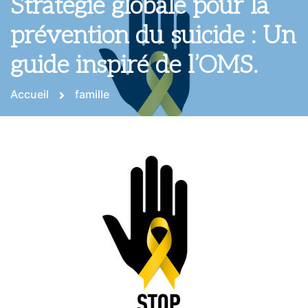
Stratégie globale pour la
prévention du suicide : Un
guide inspiré de l’OMS.
Accueil
famille