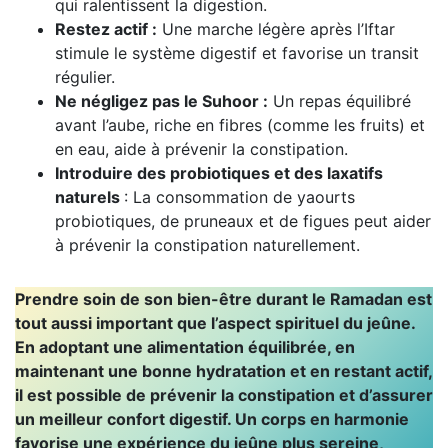
qui ralentissent la digestion.
Restez actif :
Une marche légère après l’Iftar
stimule le système digestif et favorise un transit
régulier.
Ne négligez pas le Suhoor :
Un repas équilibré
avant l’aube, riche en fibres (comme les fruits) et
en eau, aide à prévenir la constipation.
Introduire des probiotiques et des laxatifs
naturels
: La consommation de yaourts
probiotiques, de pruneaux et de figues peut aider
à prévenir la constipation naturellement.
Prendre soin de son bien-être durant le Ramadan est
tout aussi important que l’aspect spirituel du jeûne.
En adoptant une alimentation équilibrée, en
maintenant une bonne hydratation et en restant actif,
il est possible de prévenir la constipation et d’assurer
un meilleur confort digestif. Un corps en harmonie
favorise une expérience du jeûne plus sereine,