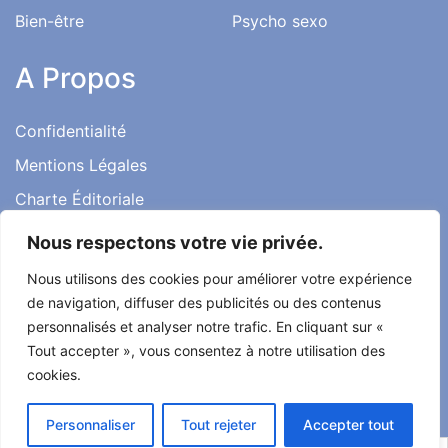
Bien-être
Psycho sexo
A Propos
Confidentialité
Mentions Légales
Charte Éditoriale
Conditions d’utilisation
Nous respectons votre vie privée.
Contact
Nous utilisons des cookies pour améliorer votre expérience
Témoignages
de navigation, diffuser des publicités ou des contenus
personnalisés et analyser notre trafic. En cliquant sur «
Tout accepter », vous consentez à notre utilisation des
cookies.
Tout droit réservé ma santé ma vie 2022
Personnaliser
Tout rejeter
Accepter tout
Développé par
Alcomnet