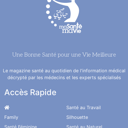
i
o
l
c
Une Bonne Santé pour une Vie Meilleure
L
d
Le magazine santé au quotidien de l'information médical
décrypté par les médecins et les experts spécialisés
n
e
Accès Rapide
p
r
Santé au Travail
c
Family
Silhouette
Santé Féminine
Santé au Naturel