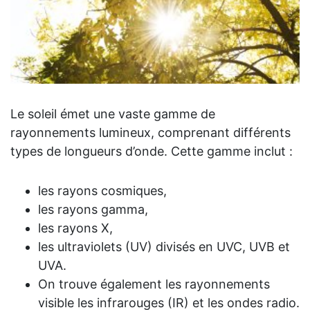
Le soleil émet une vaste gamme de
L
rayonnements lumineux, comprenant différents
i
types de longueurs d’onde. Cette gamme inclut :
s
p
les rayons cosmiques,
les rayons gamma,
E
les rayons X,
c
les ultraviolets (UV) divisés en UVC, UVB et
c
UVA.
On trouve également les rayonnements
I
visible les infrarouges (IR) et les ondes radio.