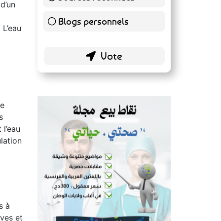
139 ( 73.16 % )
 d’un
Blogs personnels
51 ( 26.84 % )
 L’eau
he
s
 l’eau
lation
s à
ves et