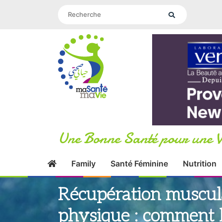
Une Bonne Santé pour une V
Family
Santé Féminine
Nutrition
Récupération muscula
physique : comment l