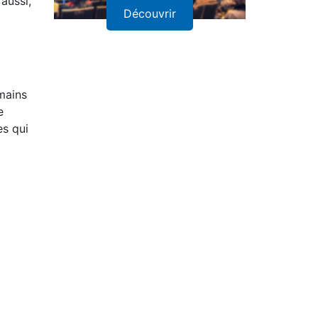
aussi,
Découvrir
mains
e
es qui