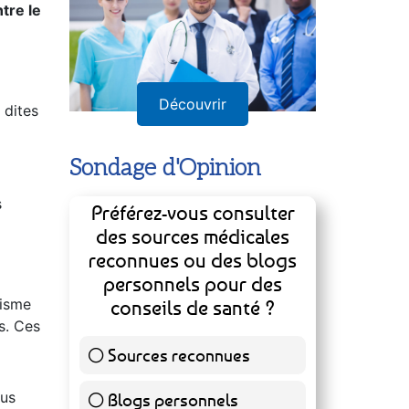
tre le
Découvrir
 dites
Sondage d'Opinion
s
Préférez-vous consulter
des sources médicales
reconnues ou des blogs
personnels pour des
nisme
conseils de santé ?
s. Ces
Sources reconnues
139 ( 73.16 % )
lus
Blogs personnels
51 ( 26.84 % )