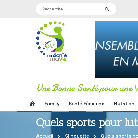
Une Bonne Santé pour une V
Family
Santé Féminine
Nutrition
Quels sports pour lutt
Accueil
Silhouette
Quels sports pou