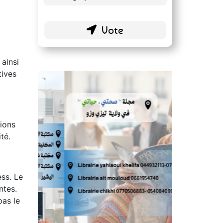
ainsi
tives
sions
té.
ess. Le
ntes.
pas le