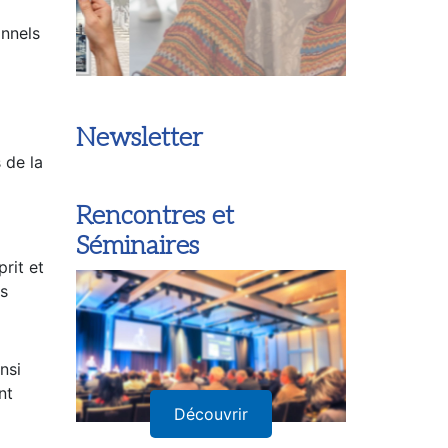
onnels
Newsletter
 de la
Rencontres et
Séminaires
rit et
es
nsi
nt
Découvrir