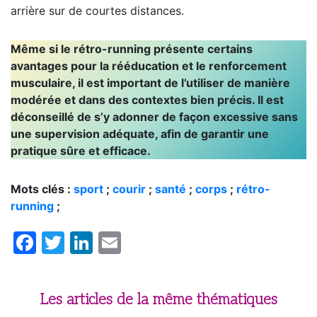
arrière sur de courtes distances.
Même si le rétro-running présente certains
avantages pour la rééducation et le renforcement
musculaire, il est important de l’utiliser de manière
modérée et dans des contextes bien précis. Il est
déconseillé de s’y adonner de façon excessive sans
une supervision adéquate, afin de garantir une
pratique sûre et efficace.
Mots clés :
sport
;
courir
;
santé
;
corps
;
rétro-
running
;
Facebook
Twitter
LinkedIn
Email
Les articles de la même thématiques