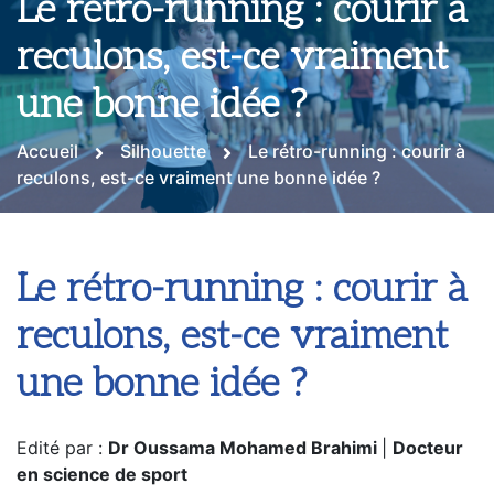
Le rétro-running : courir à
reculons, est-ce vraiment
une bonne idée ?
Accueil
Silhouette
Le rétro-running : courir à
reculons, est-ce vraiment une bonne idée ?
Le rétro-running : courir à
reculons, est-ce vraiment
une bonne idée ?
Edité par :
Dr Oussama Mohamed Brahimi
|
Docteur
en science de sport