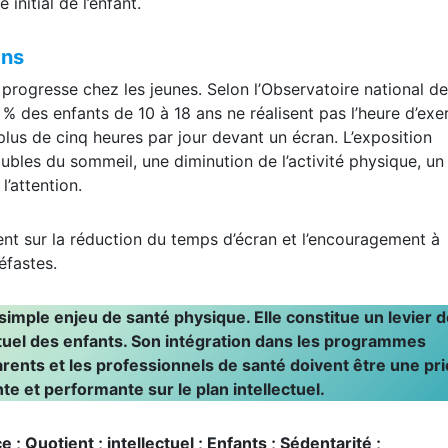
uatre à quarante semaines. L’effet positif a été observé qu
 initial de l’enfant.
ans
 progresse chez les jeunes. Selon l’Observatoire national de
5 % des enfants de 10 à 18 ans ne réalisent pas l’heure d’exe
us de cinq heures par jour devant un écran. L’exposition
ubles du sommeil, une diminution de l’activité physique, un
l’attention.
ent sur la réduction du temps d’écran et l’encouragement à
éfastes.
simple enjeu de santé physique. Elle constitue un levier d
ctuel des enfants. Son intégration dans les programmes
rents et les professionnels de santé doivent être une pri
te et performante sur le plan intellectuel.