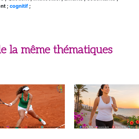
ce ; Quotient ; intellectuel ; Enfants ; Sédentarité ;
nt ;
cognitif
;
 de la même thématiques