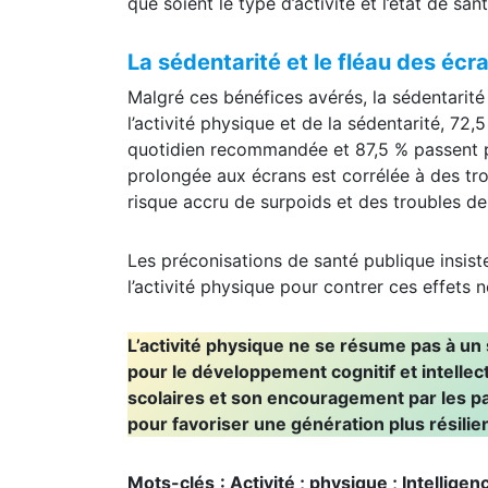
hebdomadaires, sur des périodes allant de q
que soient le type d’activité et l’état de santé
La sédentarité et le fléau des écr
Malgré ces bénéfices avérés, la sédentarité
l’activité physique et de la sédentarité, 72,
quotidien recommandée et 87,5 % passent pl
prolongée aux écrans est corrélée à des tro
risque accru de surpoids et des troubles de 
Les préconisations de santé publique insist
l’activité physique pour contrer ces effets n
L’activité physique ne se résume pas à un 
pour le développement cognitif et intelle
scolaires et son encouragement par les pa
pour favoriser une génération plus résilien