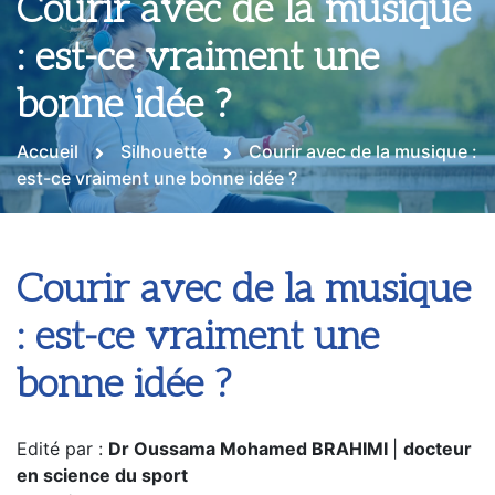
Courir avec de la musique
: est-ce vraiment une
bonne idée ?
Accueil
Silhouette
Courir avec de la musique :
est-ce vraiment une bonne idée ?
Courir avec de la musique
: est-ce vraiment une
bonne idée ?
Edité par :
Dr Oussama Mohamed BRAHIMI
|
docteur
en science du sport