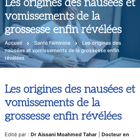
Les origines des nausées et
vomissements de la
grossesse enfin révélées
Accueil
Santé Féminine
Les origines des
nausées et vomissements de la grossesse enfin
révélées
Les origines des nausées et
vomissements de la
grossesse enfin révélées
Edité par :
Dr Aissani Moahmed Tahar
|
Docteur en