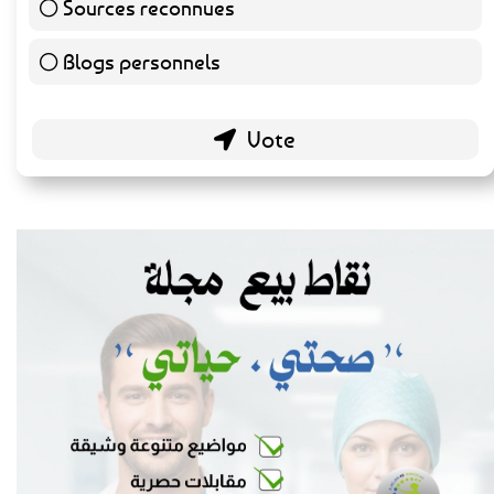
Sources reconnues
139 ( 73.16 % )
Blogs personnels
51 ( 26.84 % )