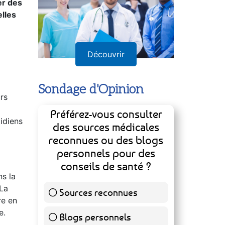
et à
er des
lles
Découvrir
Sondage d'Opinion
urs
Préférez-vous consulter
tidiens
des sources médicales
reconnues ou des blogs
personnels pour des
conseils de santé ?
ns la
 La
Sources reconnues
139 ( 73.16 % )
re en
e.