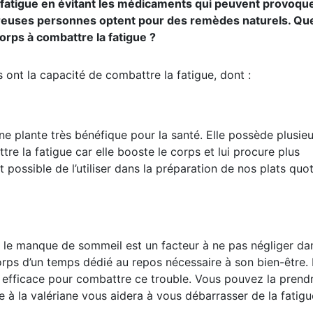
, qu’elle soit morale ou physique. Cela nuit à notre santé 
e fatigue en évitant les médicaments qui peuvent provoqu
breuses personnes optent pour des remèdes naturels. Que
orps à combattre la fatigue ?
 ont la capacité de combattre la fatigue, dont :
une plante très bénéfique pour la santé. Elle possède plusie
re la fatigue car elle booste le corps et lui procure plus
st possible de l’utiliser dans la préparation de nos plats quo
s, le manque de sommeil est un facteur à ne pas négliger da
corps d’un temps dédié au repos nécessaire à son bien-être.
rès efficace pour combattre ce trouble. Vous pouvez la prend
e à la valériane vous aidera à vous débarrasser de la fatigu