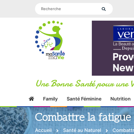
Une Bonne Santé pour une V
Family
Santé Féminine
Nutrition
Combattre la fatigue