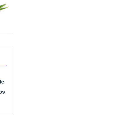
le
os