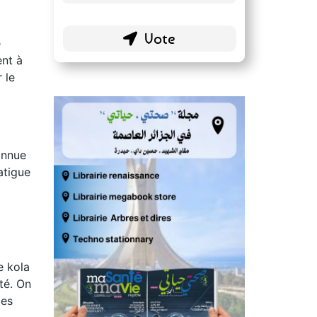
Blogs personnels
51 ( 26.84 % )
e
ent à
 le
onnue
atigue
e kola
ité. On
mes