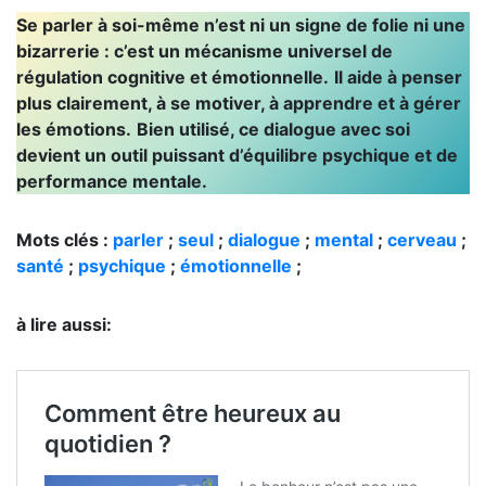
Se parler à soi-même n’est ni un signe de folie ni une
bizarrerie : c’est un mécanisme universel de
régulation cognitive et émotionnelle.
Il aide à penser
plus clairement, à se motiver, à apprendre et à gérer
les émotions.
Bien utilisé, ce dialogue avec soi
devient un outil puissant d’équilibre psychique et de
performance mentale.
Mots clés :
parler
;
seul
;
dialogue
;
mental
;
cerveau
;
santé
;
psychique
;
émotionnelle
;
à lire aussi: