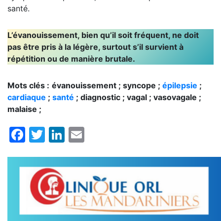
santé.
L’évanouissement, bien qu’il soit fréquent, ne doit
pas être pris à la légère, surtout s’il survient à
répétition ou de manière brutale.
Mots clés :
évanouissement ; syncope ;
épilepsie
;
cardiaque
;
santé
; diagnostic ; vagal ; vasovagale ;
malaise ;
Facebook
Twitter
LinkedIn
Email