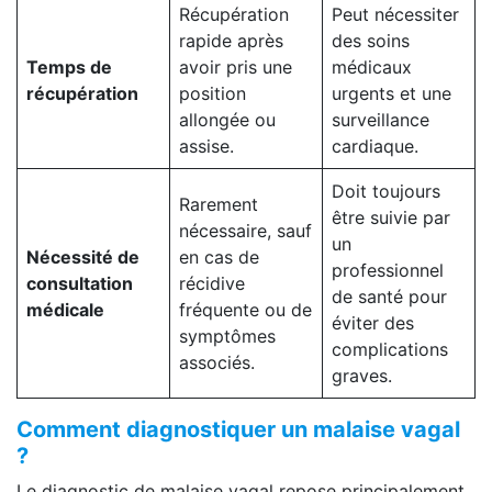
Récupération
Peut nécessiter
rapide après
des soins
Temps de
avoir pris une
médicaux
récupération
position
urgents et une
allongée ou
surveillance
assise.
cardiaque.
Doit toujours
Rarement
être suivie par
nécessaire, sauf
un
Nécessité de
en cas de
professionnel
consultation
récidive
de santé pour
médicale
fréquente ou de
éviter des
symptômes
complications
associés.
graves.
Comment diagnostiquer un malaise vagal
?
Le diagnostic de malaise vagal repose principalement