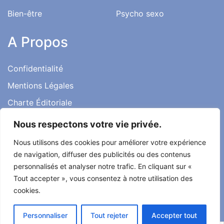
Bien-être
Psycho sexo
A Propos
Confidentialité
Mentions Légales
Charte Éditoriale
Conditions d’utilisation
Nous respectons votre vie privée.
Contact
Nous utilisons des cookies pour améliorer votre expérience
Témoignages
de navigation, diffuser des publicités ou des contenus
personnalisés et analyser notre trafic. En cliquant sur «
Tout accepter », vous consentez à notre utilisation des
cookies.
Tout droit réservé ma santé ma vie 2022
Personnaliser
Tout rejeter
Accepter tout
Développé par
Alcomnet