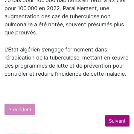
70 cas pour 100 000 habitants en 1982 à 42 cas
pour 100 000 en 2022. Parallèlement, une
augmentation des cas de tuberculose non
pulmonaire a été notée, souvent présumés plus
que prouvés.
L’État algérien s’engage fermement dans
l’éradication de la tuberculose, mettant en œuvre
D
des programmes de lutte et de prévention pour
d
contrôler et réduire l’incidence de cette maladie.
Précédent
Suivant