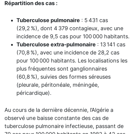
Répartition des cas :
C
e
Tuberculose pulmonaire
: 5 431 cas
p
(29,2 %), dont 4 379 contagieux, avec une
n
incidence de 9,5 cas pour 100 000 habitants.
s
Tuberculose extra-pulmonaire
: 13 141 cas
l
(70,8 %), avec une incidence de 28,2 cas
pour 100 000 habitants. Les localisations les
L
plus fréquentes sont ganglionnaires
(60,8 %), suivies des formes séreuses
(pleurale, péritonéale, méningée,
péricardique).
Au cours de la dernière décennie, l’Algérie a
observé une baisse constante des cas de
tuberculose pulmonaire infectieuse, passant de