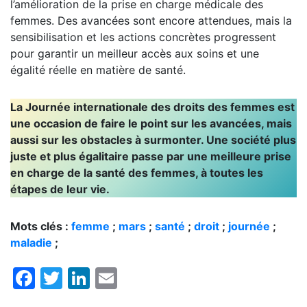
l’amélioration de la prise en charge médicale des
femmes. Des avancées sont encore attendues, mais la
sensibilisation et les actions concrètes progressent
pour garantir un meilleur accès aux soins et une
égalité réelle en matière de santé.
La Journée internationale des droits des femmes est
une occasion de faire le point sur les avancées, mais
aussi sur les obstacles à surmonter. Une société plus
juste et plus égalitaire passe par une meilleure prise
en charge de la santé des femmes, à toutes les
étapes de leur vie.
Mots clés :
femme
;
mars
;
santé
;
droit
;
journée
;
maladie
;
Facebook
Twitter
LinkedIn
Email