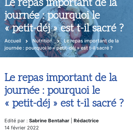
Le repas important de la
journée : pourquoi le
« petit-déj » est t-il sacré ?
Accueil
Nutrition
Le repas important de la
journée : pourquoi le « petit-déj » est t-il sacré ?
Le repas important de la
journée : pourquoi le
« petit-déj » est t-il sacré ?
Edité par :
Sabrine Bentahar
|
Rédactrice
14 février 2022