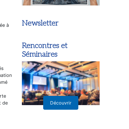
Newsletter
sée à
Rencontres et
Séminaires
és
nation
ommé
rte
t de
Découvrir