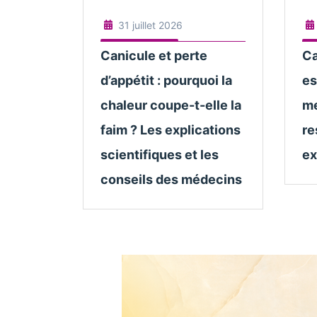
31 juillet 2026
Canicule et perte
Ca
d’appétit : pourquoi la
es
chaleur coupe-t-elle la
me
faim ? Les explications
re
scientifiques et les
ex
conseils des médecins