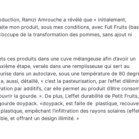
duction, Ramzi Amrouche a révélé que « initialement,
aite mon produit, sous mes conditions, avec Full Fruits (ba
i s’occupe de la transformation des pommes, sans ajout ni
 mets ces produits dans une cuve mélangeuse afin d’avoir un
xième étape, versés dans une remplisseuse qui sert au
teurise dans un autoclave, sous une température de 80 degr
 aussi, détaillé, « c’est la pasteurisation, par l’effet d’élimi
ation par additifs, car elle permet au produit d’être cons
vrir la gourde. ». De plus, L’effet durabilité de Petit Fruits,
 gourde doypack. «doypack, est faite de plastique, recouve
lastique, empêchant l’infiltration des rayons solaires (effe
le, et offrant un design illimité. »