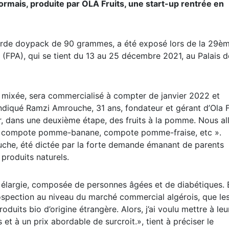
rmais, produite par OLA Fruits, une start-up rentrée en
urde doypack de 90 grammes, a été exposé lors de la 29è
e (FPA), qui se tient du 13 au 25 décembre 2021, au Palais d
t mixée, sera commercialisé à compter de janvier 2022 et
indiqué Ramzi Amrouche, 31 ans, fondateur et gérant d’Ola F
er, dans une deuxième étape, des fruits à la pomme. Nous al
, compote pomme-banane, compote pomme-fraise, etc ».
ouche, été dictée par la forte demande émanant de parents
produits naturels.
us élargie, composée de personnes âgées et de diabétiques. 
rospection au niveau du marché commercial algérois, que le
uits bio d’origine étrangère. Alors, j’ai voulu mettre à leu
s et à un prix abordable de surcroit.», tient à préciser le