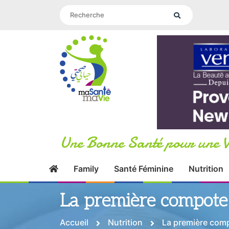
Une Bonne Santé pour une V
Family
Santé Féminine
Nutrition
La première compote
Accueil
Nutrition
La première comp