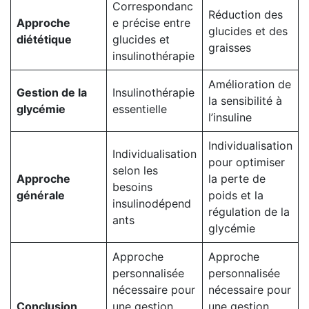
Correspondanc
Réduction des
Approche
e précise entre
glucides et des
diététique
glucides et
graisses
insulinothérapie
Amélioration de
Gestion de la
Insulinothérapie
la sensibilité à
glycémie
essentielle
l’insuline
Individualisation
Individualisation
pour optimiser
selon les
Approche
la perte de
besoins
générale
poids et la
insulinodépend
régulation de la
ants
glycémie
Approche
Approche
personnalisée
personnalisée
nécessaire pour
nécessaire pour
Conclusion
une gestion
une gestion