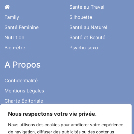
Santé au Travail
Family
Silhouette
Santé Féminine
Santé au Naturel
Nutrition
Santé et Beauté
Bien-être
Psycho sexo
A Propos
Confidentialité
Mentions Légales
Charte Éditoriale
Conditions d’utilisation
Nous respectons votre vie privée.
Contact
Nous utilisons des cookies pour améliorer votre expérience
Témoignages
de navigation, diffuser des publicités ou des contenus