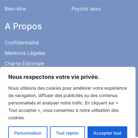
Bien-être
Psycho sexo
A Propos
Confidentialité
Mentions Légales
Charte Éditoriale
Conditions d’utilisation
Nous respectons votre vie privée.
Contact
Nous utilisons des cookies pour améliorer votre expérience
Témoignages
de navigation, diffuser des publicités ou des contenus
personnalisés et analyser notre trafic. En cliquant sur «
Tout accepter », vous consentez à notre utilisation des
cookies.
Tout droit réservé ma santé ma vie 2022
Personnaliser
Tout rejeter
Accepter tout
Développé par
Alcomnet