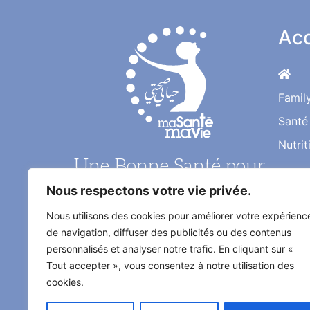
Acc
Famil
Santé
Nutrit
Une Bonne Santé pour
une Vie Meilleure
Nous respectons votre vie privée.
Nous utilisons des cookies pour améliorer votre expérienc
Le magazine santé au quotidien de
de navigation, diffuser des publicités ou des contenus
l'information médical décrypté par
personnalisés et analyser notre trafic. En cliquant sur «
les médecins et les experts
Tout accepter », vous consentez à notre utilisation des
spécialisés
cookies.