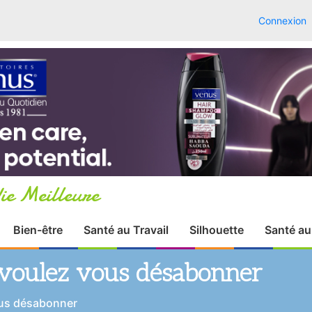
Connexion
ie Meilleure
Bien-être
Santé au Travail
Silhouette
Santé au
voulez vous désabonner
ous désabonner