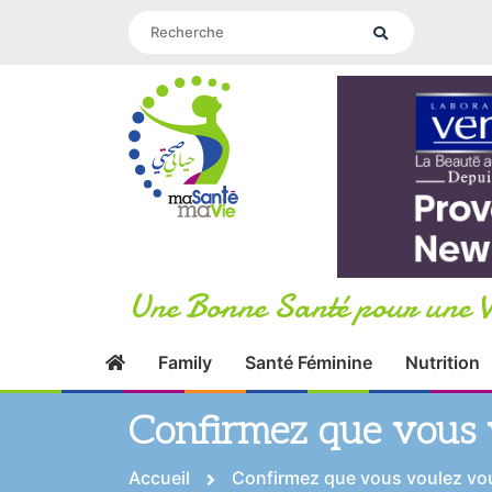
Une Bonne Santé pour une V
Family
Santé Féminine
Nutrition
Confirmez que vous 
Accueil
Confirmez que vous voulez v