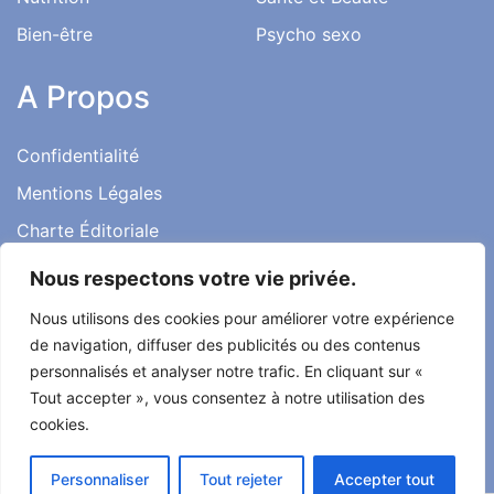
Bien-être
Psycho sexo
A Propos
Confidentialité
Mentions Légales
Charte Éditoriale
Conditions d’utilisation
Nous respectons votre vie privée.
Contact
Nous utilisons des cookies pour améliorer votre expérience
Témoignages
de navigation, diffuser des publicités ou des contenus
personnalisés et analyser notre trafic. En cliquant sur «
Tout accepter », vous consentez à notre utilisation des
cookies.
Tout droit réservé ma santé ma vie 2022
Personnaliser
Tout rejeter
Accepter tout
Développé par
Alcomnet