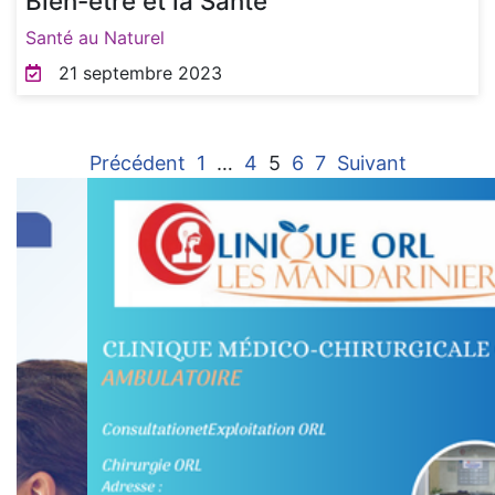
Bien-être et la Santé
Santé au Naturel
21 septembre 2023
Précédent
1
…
4
5
6
7
Suivant