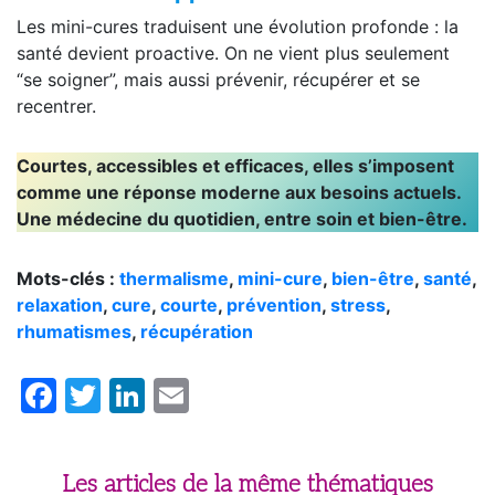
Les mini-cures traduisent une évolution profonde : la
santé devient proactive. On ne vient plus seulement
“se soigner”, mais aussi prévenir, récupérer et se
recentrer.
Courtes, accessibles et efficaces, elles s’imposent
comme une réponse moderne aux besoins actuels.
Une médecine du quotidien, entre soin et bien-être.
Mots-clés :
thermalisme
,
mini-cure
,
bien-être
,
santé
,
relaxation
,
cure
,
courte
,
prévention
,
stress
,
rhumatismes
,
récupération
Facebook
Twitter
LinkedIn
Email
Les articles de la même thématiques