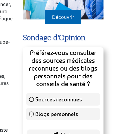
onserve
ncer,
eure
étique
Découvrir
oupe-
Sondage d'Opinion
Préférez-vous consulter
des sources médicales
es,
reconnues ou des blogs
ures
personnels pour des
conseils de santé ?
Sources reconnues
139 ( 73.16 % )