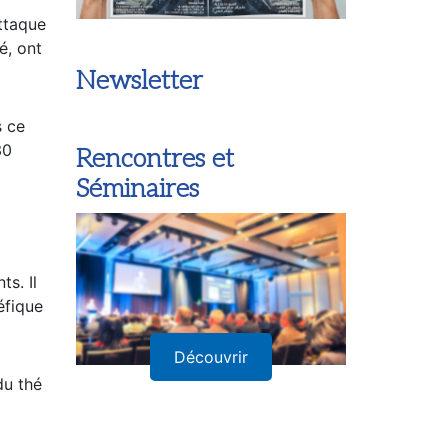
attaque
é, ont
s ce
Newsletter
30
Rencontres et
Séminaires
s. Il
éfique
du thé
Découvrir