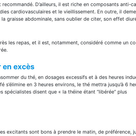
ble pour ne pas en consommer de nuit, et en excès, le thé c
nt recommandé. D’ailleurs, il est riche en composants anti-ca
ies cardiovasculaires et le vieillissement. En outre, il dem
, la graisse abdominale, sans oublier de citer, son effet diur
après les repas, et il est, notamment, considéré comme un c
rée.
 en excès
nsommer du thé, en dosages excessifs et à des heures indu
fé s’élimine en 3 heures environs, le thé mettra jusqu’à 6 he
 spécialistes disent que « la théine étant “libérée” plus