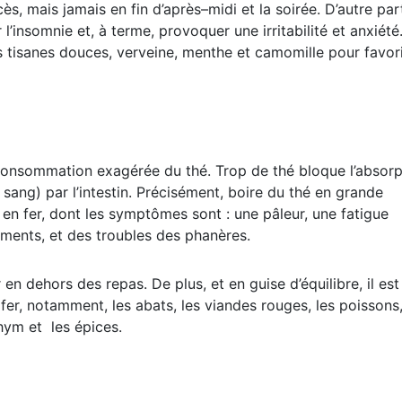
s excitants sont bons à prendre le matin, de préférence, j
cès, mais jamais en fin d’après–midi et la soirée. D’autre par
’insomnie et, à terme, provoquer une irritabilité et anxiété
es tisanes douces, verveine, menthe et camomille pour favor
consommation exagérée du thé. Trop de thé bloque l’absorp
sang) par l’intestin. Précisément, boire du thé en grande
 en fer, dont les symptômes sont : une pâleur, une fatigue
ments, et des troubles des phanères.
n dehors des repas. De plus, et en guise d’équilibre, il est
fer, notamment, les abats, les viandes rouges, les poissons,
thym et les épices.