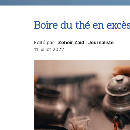
Accueil
Bien-être
Boire du thé en e
Boire du thé en excès
Edité par :
Zoheir Zaid
|
Journaliste
11 juillet 2022