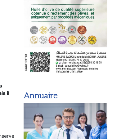
s
s il
Annuaire