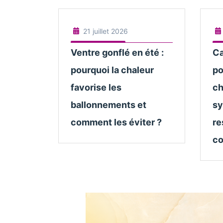
21 juillet 2026
Ventre gonflé en été :
Ca
pourquoi la chaleur
po
favorise les
ch
ballonnements et
s
comment les éviter ?
re
co