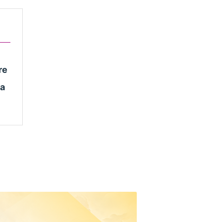
re
sa