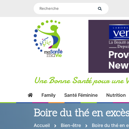
Une Bonne Santé pour une V
Family
Santé Féminine
Nutrition
Boire du thé en excès