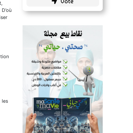
Blogs personnels
uste
51 ( 26.84 % )
t,
. D’où
iser
tion
 les