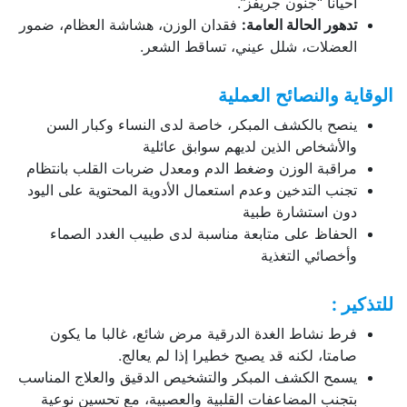
أحيانا “جنون جريفز”.
تدهور الحالة العامة
:
فقدان الوزن، هشاشة العظام، ضمور
العضلات، شلل عيني، تساقط الشعر.
الوقاية والنصائح العملية
ينصح بالكشف المبكر، خاصة لدى النساء وكبار السن
والأشخاص الذين لديهم سوابق عائلية
مراقبة الوزن وضغط الدم ومعدل ضربات القلب بانتظام
تجنب التدخين وعدم استعمال الأدوية المحتوية على اليود
دون استشارة طبية
الحفاظ على متابعة مناسبة لدى طبيب الغدد الصماء
وأخصائي التغذية
للتذكير :
فرط نشاط الغدة الدرقية مرض شائع، غالبا ما يكون
صامتا، لكنه قد يصبح خطيرا إذا لم يعالج.
يسمح الكشف المبكر والتشخيص الدقيق والعلاج المناسب
بتجنب المضاعفات القلبية والعصبية، مع تحسين نوعية