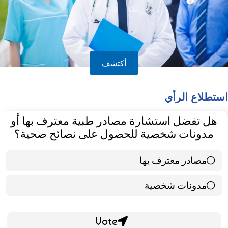
أكتشف
استطلاع الرأي
هل تفضل استشارة مصادر طبية معترف بها أو
مدونات شخصية للحصول على نصائح صحية؟
مصادر معترف بها
39 ( 65 % )
مدونات شخصية
21 ( 35 % )