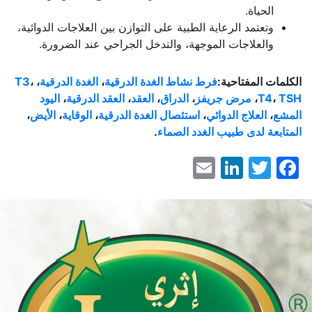
الحياة.
وتعتمد الرعاية الطبية على التوازن بين العلاجات الدوائية،
والعلاجات الموجهة، والتدخل الجراحي عند الضرورة.
الكلمات المفتاحية:
فرط نشاط الغدة الدرقية
،
الغدة الدرقية
،
،
T3
TSH
،
T4
،
مرض جريفز
،
الدراق
،
العقد
،
العقد الدرقية
،
اليود
المشع
،
العلاج الدوائي
،
استئصال الغدة الدرقية
،
الوقاية
،
الأيض
،
المتابعة لدى طبيب الغدد الصماء
.
LinkedIn
Email
Facebook
Twitter