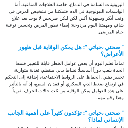
البروتينات السامة في الدماغ، خاصة العلاجات المناعية. أما
الواسمات البيولوجية في الدم فتمكننا من تشخيص المرض في
وقت أبكر وبسهولة أكبر. لكن لنكن صريحين لا يوجد بعد علاج
شافٍ ومهمتنا اليوم مزدوجة: إبطاء تطور المرض وتحسين نوعية
حياة المرضى.
” صحتي ،حياتي ”: هل يمكن الوقاية قبل ظهور
الأعراض؟
تماماً نعلم اليوم أن بعض عوامل الخطر قابلة للتغيير فنمط
الحياة يلعب دوراً أساسياً: نشاط بدني منتظم، تغذية متوازنة،
تحفيز ذهني، الحفاظ على الروابط الاجتماعية، إضافة إلى التحكم
في ارتفاع ضغط الدم، السكري أو فقدان السمع، إذ أنه بالتأثير
على هذه العوامل يمكن الوقاية من ثلث حالات الخرف تقريباً
وهذا رقم مهم.
” صحتي ،حياتي ”: تؤكدون كثيراً على أهمية الجانب
الإنساني لماذا؟