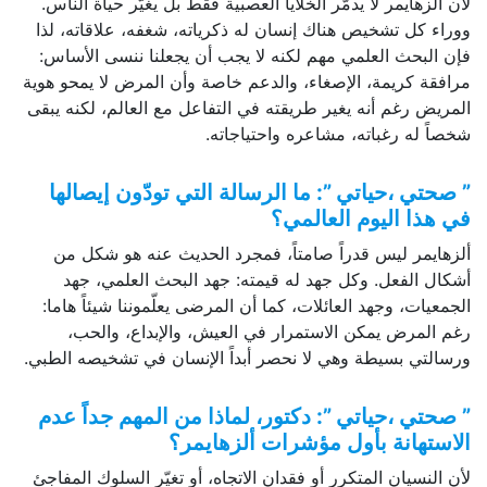
لأن ألزهايمر لا يدمّر الخلايا العصبية فقط بل يغيّر حياة الناس.
ووراء كل تشخيص هناك إنسان له ذكرياته، شغفه، علاقاته، لذا
فإن البحث العلمي مهم لكنه لا يجب أن يجعلنا ننسى الأساس:
مرافقة كريمة، الإصغاء، والدعم خاصة وأن المرض لا يمحو هوية
المريض رغم أنه يغير طريقته في التفاعل مع العالم، لكنه يبقى
شخصاً له رغباته، مشاعره واحتياجاته.
” صحتي ،حياتي ”: ما الرسالة التي تودّون إيصالها
في هذا اليوم العالمي؟
ألزهايمر ليس قدراً صامتاً، فمجرد الحديث عنه هو شكل من
أشكال الفعل. وكل جهد له قيمته: جهد البحث العلمي، جهد
الجمعيات، وجهد العائلات، كما أن المرضى يعلّموننا شيئاً هاما:
رغم المرض يمكن الاستمرار في العيش، والإبداع، والحب،
ورسالتي بسيطة وهي لا نحصر أبداً الإنسان في تشخيصه الطبي.
” صحتي ،حياتي ”: دكتور، لماذا من المهم جداً عدم
الاستهانة بأول مؤشرات ألزهايمر؟
لأن النسيان المتكرر أو فقدان الاتجاه، أو تغيّر السلوك المفاجئ