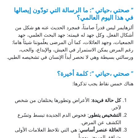
” صحتي ،حياتي ”: ما الرسالة التي تودّون إيصالها
في هذا اليوم العالمي؟
ألزهايمر ليس قدراً صامتاً، فمجرد الحديث عنه هو شكل من
أشكال الفعل. وكل جهد له قيمته: جهد البحث العلمي، جهد
الجمعيات، وجهد العائلات، كما أن المرضى يعلّموننا شيئاً هاما:
رغم المرض يمكن الاستمرار في العيش، والإبداع، والحب،
ورسالتي بسيطة وهي لا نحصر أبداً الإنسان في تشخيصه الطبي.
” صحتي ،حياتي ”: كلمة أخيرة؟
هناك خمس نقاط يجب تذكرها:
كل حالة فريدة
: الأعراض وتطورها يختلفان من شخص
لآخر.
التشخيص يتطور
: فحوص الدم الجديدة تبسط وتسّرع
الكشف عن المرض.
العائلة عنصر أساسي
: هي التي تلاحظ العلامات الأولى
وترافق المريض يومياً.