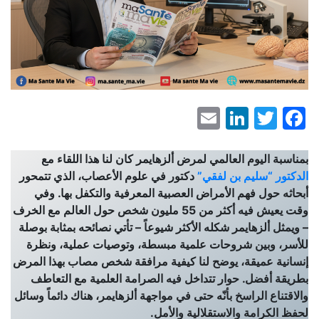
LinkedIn
Email
Facebook
Twitter
بمناسبة اليوم العالمي لمرض ألزهايمر كان لنا هذا اللقاء مع
الدكتور “سليم بن لفقي”
دكتور في علوم الأعصاب، الذي تتمحور
أبحاثه حول فهم الأمراض العصبية المعرفية والتكفل بها. وفي
وقت يعيش فيه أكثر من 55 مليون شخص حول العالم مع الخرف
– ويمثل ألزهايمر شكله الأكثر شيوعاً – تأتي نصائحه بمثابة بوصلة
للأسر، وبين شروحات علمية مبسطة، وتوصيات عملية، ونظرة
إنسانية عميقة، يوضح لنا كيفية مرافقة شخص مصاب بهذا المرض
بطريقة أفضل. حوار تتداخل فيه الصرامة العلمية مع التعاطف
والاقتناع الراسخ بأنّه حتى في مواجهة ألزهايمر، هناك دائماً وسائل
لحفظ الكرامة والاستقلالية والأمل.