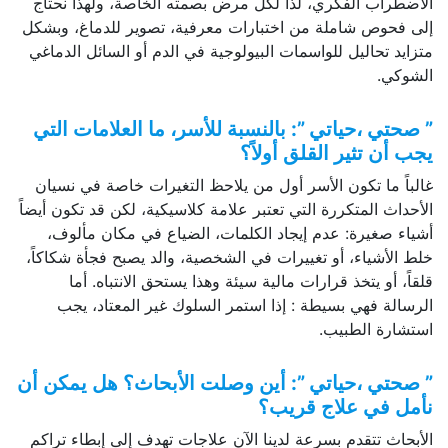
الاضطراب الفكري، لذا لكل مرض بصمته الخاصة، ولهذا نحتاج
إلى فحوص شاملة من اختبارات معرفية، تصوير للدماغ، وبشكل
متزايد تحاليل للواسمات البيولوجية في الدم أو السائل الدماغي
الشوكي.
” صحتي ،حياتي ”: بالنسبة للأسر، ما العلامات التي
يجب أن تثير القلق أولاً؟
غالباً ما تكون الأسر أول من يلاحظ التغيرات خاصة في نسيان
الأحداث المتكررة التي تعتبر علامة كلاسيكية، لكن قد تكون أيضاً
أشياء صغيرة: عدم إيجاد الكلمات، الضياع في مكان مألوف،
خلط الأشياء، أو تغييرات في الشخصية، والد يصبح فجأة شكاكاً،
قلقاً، أو يتخذ قرارات مالية سيئة وهذا يستحق الانتباه. أما
الرسالة فهي بسيطة : إذا استمر السلوك غير المعتاد، يجب
استشارة الطبيب.
” صحتي ،حياتي ”: أين وصلت الأبحاث؟ هل يمكن أن
نأمل في علاج قريب؟
الأبحاث تتقدم بسرعة لدينا الآن علاجات تهدف إلى إبطاء تراكم