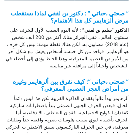
” صحتي ،حياتي ” : دكتور بن لفقي لماذا يستقطب
مرض ألزهايمر كل هذا الاهتمام؟
الدكتور ”سليم بن لفقي”
: لأنه اليوم السبب الأول للخرف على
مستوى العالم ، ففي الجزائر هناك أكثر من 200 ألف شخص
(عام 2018) مصابون به، لكن هناك نقطة مهمة: ليس كل خرف
هو ألزهايمر. فواحد من كل خمسة أشخاص يعيش مع شكل آخر
من الأمراض العصبية المعرفية، وهذا الخلط يؤدي إلى أخطاء في
التشخيص وأحياناً إلى مرافقة غير مناسبة.
” صحتي ،حياتي ”: كيف نفرق بين ألزهايمر وغيره
من أمراض العجز العصبي المعرفي؟
ألزهايمر يبدأ غالباً بفقدان الذاكرة القريبة لكن هذا ليس دائماً
الحال، فبعض الخرف الجبهي الصدغي يبدأ باضطرابات سلوكية
كفقدان الكوابح الاجتماعية، فقدان التعاطف، الاندفاعية، أما
الخرف بأجسام ليوي يسبب هلوسات بصرية واقعية جداً وتقلبات
معرفية، في حين الخرف الباركنسوني يسبق الاضطراب الحركي