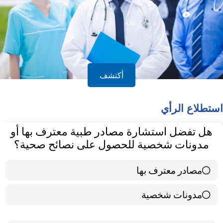
أكتشف
استطلاع الرأي
هل تفضل استشارة مصادر طبية معترف بها أو
مدونات شخصية للحصول على نصائح صحية؟
مصادر معترف بها
39 ( 65 % )
مدونات شخصية
21 ( 35 % )