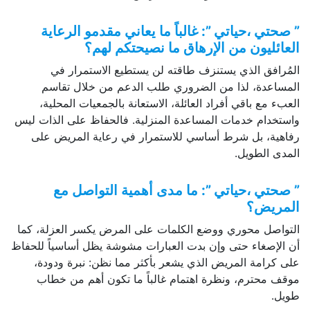
” صحتي ،حياتي ”: غالباً ما يعاني مقدمو الرعاية
العائليون من الإرهاق ما نصيحتكم لهم؟
المُرافق الذي يستنزف طاقته لن يستطيع الاستمرار في
المساعدة، لذا من الضروري طلب الدعم من خلال تقاسم
العبء مع باقي أفراد العائلة، الاستعانة بالجمعيات المحلية،
واستخدام خدمات المساعدة المنزلية. فالحفاظ على الذات ليس
رفاهية، بل شرط أساسي للاستمرار في رعاية المريض على
المدى الطويل.
” صحتي ،حياتي ”: ما مدى أهمية التواصل مع
المريض؟
التواصل محوري ووضع الكلمات على المرض يكسر العزلة، كما
أن الإصغاء حتى وإن بدت العبارات مشوشة يظل أساسياً للحفاظ
على كرامة المريض الذي يشعر بأكثر مما نظن: نبرة ودودة،
موقف محترم، ونظرة اهتمام غالباً ما تكون أهم من خطاب
طويل.