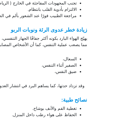
تجنب المجهودات المفاجئة في الخارج ( الرياضة
الالتزام بأدوية القلب بانتظام.
مراجعة الطبيب فورًا عند الشعور بألم في ال
زيادة خطر عدوى الرئة ونوبات الربو
يهيّج الهواء البارد بكونه أكثر جفافًا الجهاز التن
مما يصعب عملية التنفس، كما أن الأشخاص المصابون 
السعال،
الصفير أثناء التنفس،
ضيق النفس،
وقد تزداد حدتها، كما يساهم البرد في انتشار العدوى 
نصائح طبية:
تغطية الفم والأنف بوشاح.
الحفاظ على هواء رطب داخل المنزل.