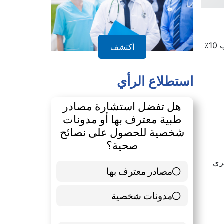
، يمكن أن تزيد درجات الحرارة تحت الصفر بنسبة تقارب 10٪
أكتشف
استطلاع الرأي
هل تفضل استشارة مصادر
طبية معترف بها أو مدونات
شخصية للحصول على نصائح
صحية؟
ري
مصادر معترف بها
39 ( 65 % )
مدونات شخصية
21 ( 35 % )