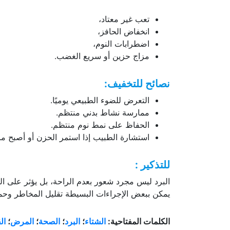
تعب غير معتاد،
انخفاض الحافز،
اضطرابات النوم،
مزاج حزين أو سريع الغضب.
نصائح للتخفيف:
التعرض للضوء الطبيعي يوميًا.
ممارسة نشاط بدني منتظم.
الحفاظ على نمط نوم منتظم.
استشارة الطبيب إذا استمر الحزن أو أصبح مز
للتذكير :
البرد ليس مجرد شعور بعدم الراحة، بل يؤثر على القل
يمكن ببعض الإجراءات البسيطة تقليل المخاطر وحما
الكلمات المفتاحية:
الشتاء
؛
البرد
؛
الصحة
؛
المرض
؛
ال