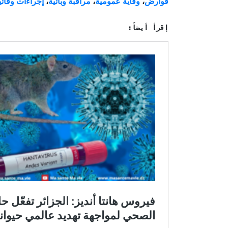
الكلمات المفتاحية:
فيروس هانتا
،
الجزائر
،
وزارة الص
قوارض
،
وقاية عمومية
،
مراقبة وبائية
،
إجراءات وقائي
إقرأ أيضاً: