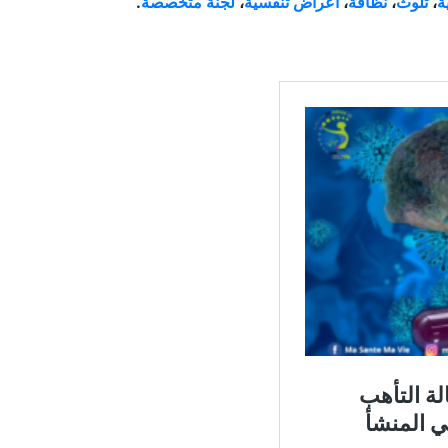
حة
،
منظمة الصحة العالمية
،
خطر صحي
،
يقظة صحية
،
عدوى فيروسية
ة
،
تلوث
،
نظافة
،
أعراض تنفسية
،
لجنة متخصصة
.