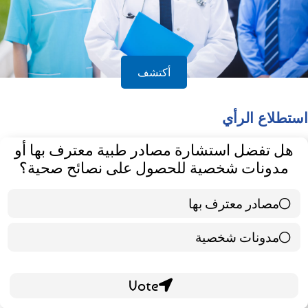
أكتشف
استطلاع الرأي
هل تفضل استشارة مصادر طبية معترف بها أو
مدونات شخصية للحصول على نصائح صحية؟
مصادر معترف بها
39 ( 65 % )
مدونات شخصية
21 ( 35 % )