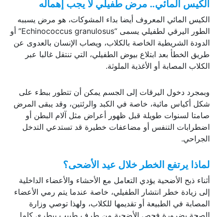
الكيس المائي.. مرض طفيلي لا يجب إهماله
الكيس المائي المعروف أيضا بداء المشوكات، هو مرض يسببه
الطور اليرقي لطفيلي يسمى “Echinococcus granulosus” أو
الدودة الشريطية الخاصة بالكلاب، ويصاب الإنسان بالعدوى عن
طريق الخطأ بعد ابتلاع بيوض الطفيلي، التي تنتقل غالبا عبر
الكلاب المصابة أو الأغذية الملوثة.
وبمجرد دخول اليرقات إلى الجسم يمكن أن تتطور ببطء على
شكل أكياس مائية، خاصة في الكبد والرئتين، وقد يبقى المرض
صامتا لسنوات طويلة قبل ظهور أعراض مثل آلام البطن أو
اضطرابات التنفس أو مضاعفات خطيرة قد تستدعي التدخل
الجراحي.
لماذا يرتفع الخطر خلال عيد الأضحى؟
أثناء ذبح الأضحية يؤدي التعامل مع الأحشاء والأعضاء الداخلية
إلى زيادة خطر انتشار الطفيلي، خاصة عندما يتم رمي الأعضاء
المصابة في الطبيعة أو تقديمها للكلاب، ولهذا توصي وزارة
الصحة بضرورة فحص الأضحية من طرف طبيب بيطري كلما