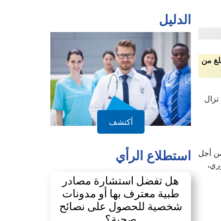
الدليل
لغ من
تزال
أكتشف
من أجل
استطلاع الرأي
ري،
هل تفضل استشارة مصادر
طبية معترف بها أو مدونات
شخصية للحصول على نصائح
صحية؟