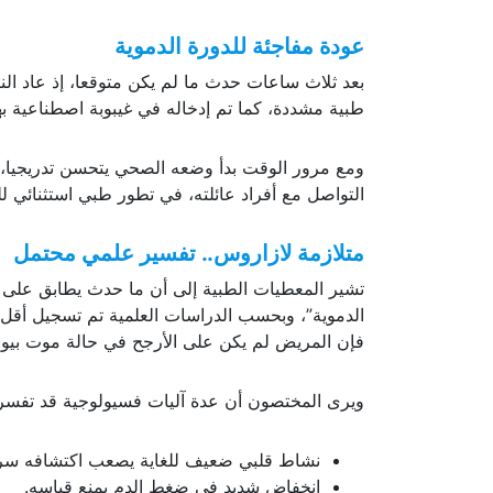
عودة مفاجئة للدورة الدموية
بعد ثلاث ساعات حدث ما لم يكن متوقعا، إذ عاد ال
طبية مشددة، كما تم إدخاله في غيبوبة اصطناعية به
ومع مرور الوقت بدأ وضعه الصحي يتحسن تدريجيا،
التواصل مع أفراد عائلته، في تطور طبي استثنائي للغ
متلازمة لازاروس.. تفسير علمي محتمل
تشير المعطيات الطبية إلى أن ما حدث يطابق على الأ
فإن المريض لم يكن على الأرجح في حالة موت بيول
ويرى المختصون أن عدة آليات فسيولوجية قد تفسر ه
نشاط قلبي ضعيف للغاية يصعب اكتشافه سري
انخفاض شديد في ضغط الدم يمنع قياسه.