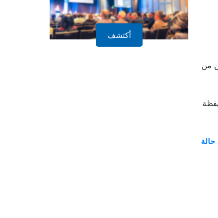
أكتشف
ن من
يقظة
حالة