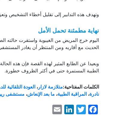
وتهدف هذه التدابير إلى تقليل أخطاء التشخيص وتع
نهاية مطمئنة تحمل الأمل
اليوم خرج المريض من الغيبوبة واستقرت حالته ا
الحديث مع أقاربه ومن المنتظر أن يغادر المستشفى خ
وبعيدا عن الطابع المثير لهذه القصة فإن هذه الحا
الطبية المستمرة حتى في أكثر الظروف خطورة.
الكلمات المفتاحية:
متلازمة لازار
،
العودة التلقائية للد
نادرة
،
المراقبة الطبية
،
ما بعد الإنعاش
،
مستشفى رين
LinkedIn
Email
Facebook
Twitter