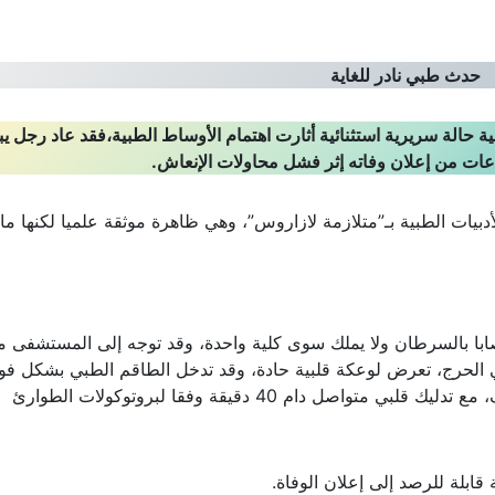
حدث طبي نادر للغاية
ة حالة سريرية استثنائية أثارت اهتمام الأوساط الطبية،فقد عاد رجل يب
دبيات الطبية بـ”متلازمة لازاروس”، وهي ظاهرة موثقة علميا لكنها ما 
ا بالسرطان ولا يملك سوى كلية واحدة، وقد توجه إلى المستشفى 
 الحرج، تعرض لوعكة قلبية حادة، وقد تدخل الطاقم الطبي بشكل فو
حيث خضع المريض لعملية إنعاش قلبي رئوي مكثف، مع تدليك قلبي متواصل دام 40 دقيقة وفقا لبروتوكولات الطوارئ
ابلة للرصد إلى إعلان الوفاة.