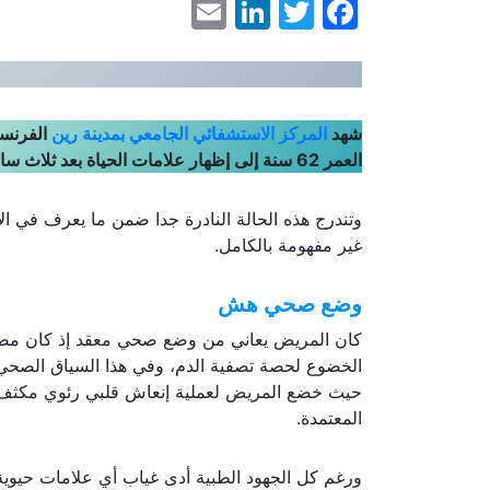
LinkedIn
Email
Facebook
Twitter
شهد
المركز الاستشفائي الجامعي بمدينة رين
الفرنسي
العمر 62 سنة إلى إظهار علامات الحياة بعد ثلاث ساعات من إعلان وفاته إثر فشل محاولات الإنعاش.
وتندرج هذه الحالة النادرة جدا ضمن ما يعرف في الأ
غير مفهومة بالكامل.
وضع صحي هش
كان المريض يعاني من وضع صحي معقد إذ كان مصاب
الخضوع لحصة تصفية الدم، وفي هذا السياق الصحي
المعتمدة.
ورغم كل الجهود الطبية أدى غياب أي علامات حيوية ق