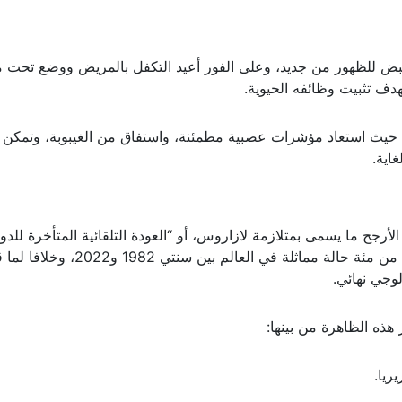
نبض للظهور من جديد، وعلى الفور أعيد التكفل بالمريض ووضع تحت م
دف تثبيت وظائفه الحيوية.
 حيث استعاد مؤشرات عصبية مطمئنة، واستفاق من الغيبوبة، وتمكن
اية.
رجح ما يسمى بمتلازمة لازاروس، أو “العودة التلقائية المتأخرة للدو
الدموية”، وبحسب الدراسات العلمية تم تسجيل أقل من مئة حالة مماثلة في العالم ب
وجي نهائي.
ذه الظاهرة من بينها:
ريا.