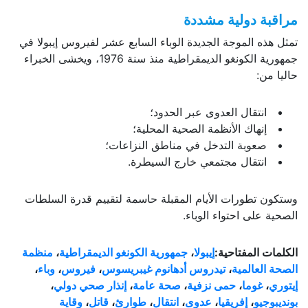
مراقبة دولية مشددة
تمثل هذه الموجة الجديدة الوباء السابع عشر لفيروس إيبولا في
جمهورية الكونغو الديمقراطية منذ سنة 1976، ويخشى الخبراء
حاليا من:
انتقال العدوى عبر الحدود؛
إنهاك الأنظمة الصحية المحلية؛
صعوبة التدخل في مناطق النزاعات؛
انتقال مجتمعي خارج السيطرة.
وستكون تطورات الأيام المقبلة حاسمة لتقييم قدرة السلطات
الصحية على احتواء الوباء.
الكلمات المفتاحية:
إيبولا
،
جمهورية الكونغو الديمقراطية
،
منظمة
الصحة العالمية
،
تيدروس أدهانوم غيبريسوس
،
فيروس
،
وباء
،
إيتوري
،
غوما
،
حمى نزفية
،
صحة عامة
،
إنذار صحي دولي
،
بونديبوجيو
،
إفريقيا
،
عدوى
،
انتقال
،
طوارئ
،
قاتل
،
وقاية