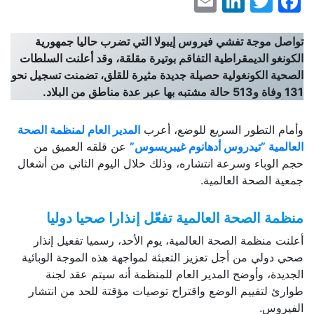
LinkedIn
Email
Facebook
Twitter
تواصل موجة تفشي فيروس إيبولا التي تضرب حاليا جمهورية
الكونغو الديمقراطية التفاقم بوتيرة مقلقة، وقد أعلنت السلطات
الصحية الكونغولية حصيلة جديدة مثيرة للقلق، تضمنت تسجيل نحو
131 وفاة و513 حالة مشتبه بها عبر عدة مناطق من البلاد
.
وأمام التطور السريع للوضع، أعرب
المدير العام لمنظمة الصحة
العالمية ”تيدروس أدهانوم غيبريسوس”
عن قلقه العميق من
حجم الوباء وسرعة انتشاره، وذلك خلال اليوم الثاني من أشغال
جمعية الصحة العالمية.
منظمة الصحة العالمية تفعّل إنذارا صحيا دوليا
أعلنت منظمة الصحة العالمية، يوم الأحد، رسميا تفعيل إنذار
صحي دولي من أجل تعزيز التعبئة لمواجهة هذه الموجة الوبائية
الجديدة، وأوضح المدير العام للمنظمة أنه سيتم عقد لجنة
طوارئ لتقييم الوضع واقتراح توصيات مؤقتة للحد من انتشار
الفيروس.