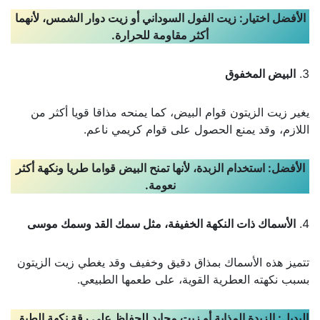
الأفضل اختيار
:
زيت الفول السوداني أو زيت دوار الشمس، لأنهما
أكثر مقاومة للحرارة
.
3.
البيض المخفوق
يغير زيت الزيتون قوام البيض، كما يمنحه مذاقا قويا أكثر من
اللازم، وقد يمنع الحصول على قوام كريمي ناعم.
الأفضل
:
استخدام الزبدة، لأنها تمنح البيض قواما طريا ونكهة أكثر
نعومة
.
4.
الأسماك ذات النكهة الخفيفة، مثل سمك القد وسمك موسى
تتميز هذه الأسماك بمذاق دقيق وخفيف وقد يغطي زيت الزيتون
بسبب نكهته العطرية القوية، على طعمها الطبيعي.
البديل
:
الزبدة المذابة أو زيت محايد للحفاظ على رقة نكهة الطبق
.