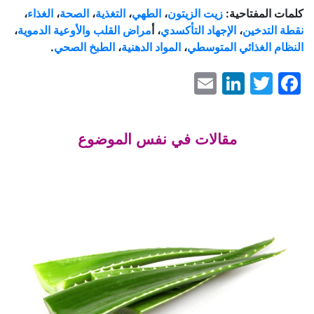
كلمات المفتاحية:
زيت الزيتون
،
الطهي
،
التغذية
،
الصحة
،
الغذاء
،
نقطة التدخين
،
الإجهاد التأكسدي
، أ
مراض القلب
والأوعية الدموية
،
النظام الغذائي المتوسطي
،
المواد الدهنية
،
الطبخ الصحي
.
LinkedIn
Email
Facebook
Twitter
مقالات في نفس الموضوع