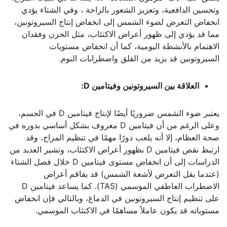
وتحسين الدافعية، وتعزيز الشعور بالراحة ، وفي الشتاء يؤدي
انخفاض التعرض لضوء الشمس إلى انخفاض إنتاج السيروتونين،
مما قد يؤدي إلى ظهور أعراض الاكتئاب، مثل الحزن وفقدان
الاهتمام بالأنشطة اليومية، كما أن انخفاض مستويات
السيروتونين قد يزيد من القلق واضطرابات النوم.
العلاقة بين السيروتونين وفيتامين
D
:
يعتبر ضوء الشمس ضروريًا أيضًا لإنتاج فيتامين D في الجسم،
وعلى الرغم من أن فيتامين D معروف بشكل أساسي بدوره في
صحة العظام، إلا أنه يلعب دورًا مهمًا في تنظيم المزاج، وقد
ارتبط نقص فيتامين D بظهور أعراض الاكتئاب، وتشير العديد من
الدراسات إلى أن انخفاض مستوى فيتامين D خلال فصل الشتاء
(عندما يقل التعرض لأشعة الشمس) قد يفاقم أعراض
الاضطراب العاطفي الموسمي (TAS). كما يساعد فيتامين D
على تنظيم إنتاج السيروتونين في الدماغ، وبالتالي فإن انخفاض
مستوياته قد يكون عاملاً مساهمًا في الاكتئاب الموسمي.