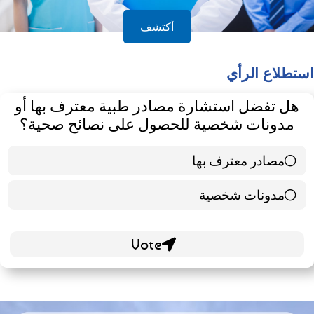
أكتشف
استطلاع الرأي
هل تفضل استشارة مصادر طبية معترف بها أو
مدونات شخصية للحصول على نصائح صحية؟
مصادر معترف بها
39 ( 65 % )
مدونات شخصية
21 ( 35 % )