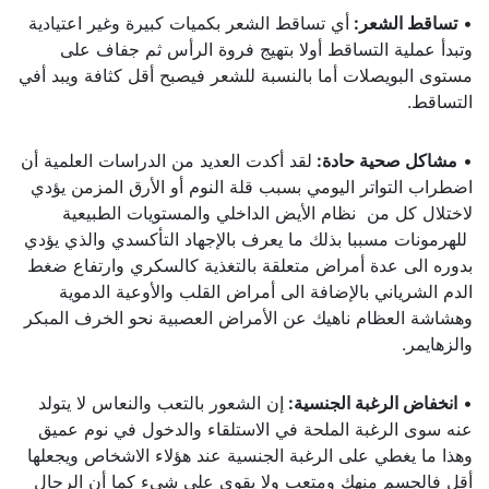
•
تساقط الشعر
:
أي تساقط الشعر بكميات كبيرة وغير اعتيادية
وتبدأ عملية التساقط أولا بتهيج فروة الرأس ثم جفاف على
مستوى البويصلات أما بالنسبة للشعر فيصبح أقل كثافة ويبد أفي
التساقط.
•
مشاكل صحية حادة
:
لقد أكدت العديد من الدراسات العلمية أن
اضطراب التواتر اليومي بسبب قلة النوم أو الأرق المزمن يؤدي
لاختلال كل من نظام الأيض الداخلي والمستويات الطبيعية
للهرمونات مسببا بذلك ما يعرف بالإجهاد التأكسدي والذي يؤدي
بدوره الى عدة أمراض متعلقة بالتغذية كالسكري وارتفاع ضغط
الدم الشرياني بالإضافة الى أمراض القلب والأوعية الدموية
وهشاشة العظام ناهيك عن الأمراض العصبية نحو الخرف المبكر
والزهايمر.
•
انخفاض الرغبة الجنسية
:
إن الشعور بالتعب والنعاس لا يتولد
عنه سوى الرغبة الملحة في الاستلقاء والدخول في نوم عميق
وهذا ما يغطي على الرغبة الجنسية عند هؤلاء الاشخاص ويجعلها
أقل فالجسم منهك ومتعب ولا يقوى على شيء كما أن الرجال