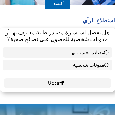
أكتشف
استطلاع الرأي
هل تفضل استشارة مصادر طبية معترف بها أو
مدونات شخصية للحصول على نصائح صحية؟
مصادر معترف بها
39 ( 65 % )
مدونات شخصية
21 ( 35 % )